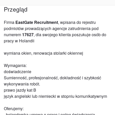
Przegląd
Firma
EastGate Recruitment
, wpisana do rejestru
podmiotów prowadzących agencje zatrudnienia pod
numerem
17627
, dla swojego klienta poszukuje osób do
pracy w Holandii
wymiana okien, renowacja stolarki okiennej
Wymagania:
doświadczenie
Sumienność, profesjonalność, dokładność i szybkość
wykonywania robót.
prawo jazdy kat B
język angielski lub niemiecki w stopniu komunikatywnym
Oferujemy:
· holenderska umowa o pracę i pełne świadczenia