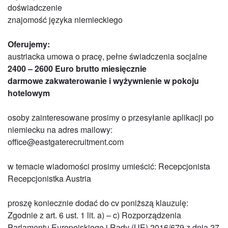
doświadczenie
znajomość języka niemieckiego
Oferujemy:
austriacka umowa o pracę, pełne świadczenia socjalne
2400 – 2600 Euro brutto miesięcznie
darmowe zakwaterowanie i wyżywnienie w pokoju
hotelowym
osoby zainteresowane prosimy o przesyłanie aplikacji po
niemiecku na adres mailowy:
office@eastgaterecruitment.com
w temacie wiadomości prosimy umieścić: Recepcjonista
Recepcjonistka Austria
proszę koniecznie dodać do cv poniższą klauzulę:
Zgodnie z art. 6 ust. 1 lit. a) – c) Rozporządzenia
Parlamentu Europejskiego i Rady (UE) 2016/679 z dnia 27