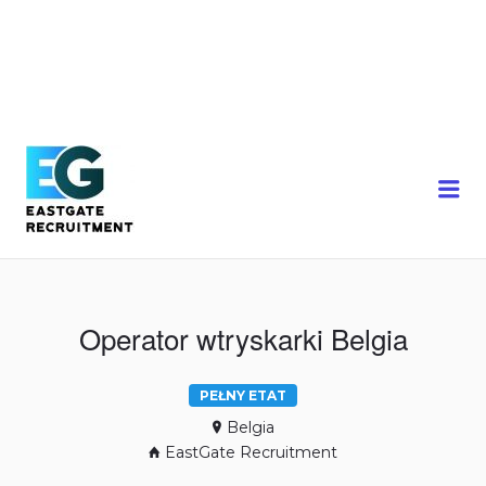
Me
Operator wtryskarki Belgia
PEŁNY ETAT
Belgia
EastGate Recruitment