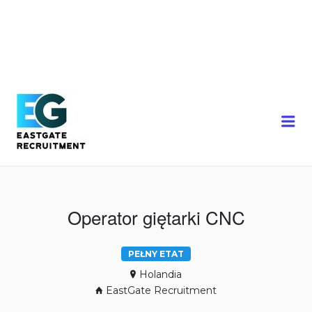
Me
Operator giętarki CNC
PEŁNY ETAT
Holandia
EastGate Recruitment