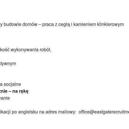
zy budowie domów – praca z cegłą i kamieniem klinkierowym
bkość wykonywania robót.
katywnym
a socjalne
nie – na rękę
wanie
ikacji po angielsku na adres mailowy: office@eastgaterecruit