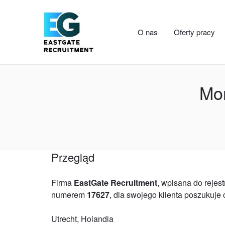
O nas
Oferty pracy
Mon
Przegląd
Firma
EastGate Recruitment
, wpisana do reje
numerem
17627
, dla swojego klienta poszukuje
Utrecht, Holandia