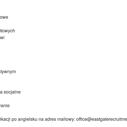
sowe
fitowych
zwi
katywnym
a socjalne
wanie
ikacji po angielsku na adres mailowy: office@eastgaterecruitm