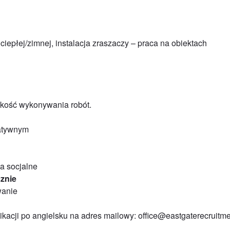
ciepłej/zimnej, instalacja zraszaczy – praca na obiektach
bkość wykonywania robót.
katywnym
a socjalne
cznie
wanie
ikacji po angielsku na adres mailowy: office@eastgaterecruitm