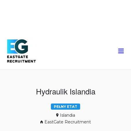
Me
Hydraulik Islandia
PEŁNY ETAT
Islandia
EastGate Recruitment