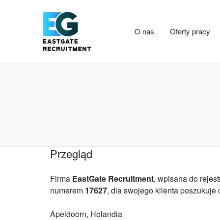
O nas
Oferty pracy
Przegląd
Firma
EastGate Recruitment
, wpisana do reje
numerem
17627
, dla swojego klienta poszukuje
Apeldoorn, Holandia