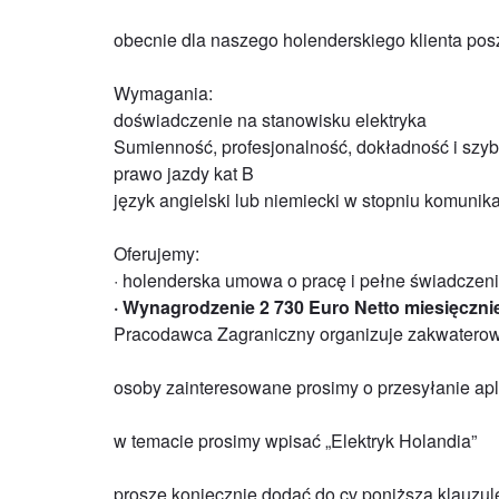
obecnie dla naszego holenderskiego klienta po
Wymagania:
doświadczenie na stanowisku elektryka
Sumienność, profesjonalność, dokładność i szy
prawo jazdy kat B
język angielski lub niemiecki w stopniu komuni
Oferujemy:
· holenderska umowa o pracę i pełne świadczeni
· Wynagrodzenie 2 730 Euro Netto miesięczni
Pracodawca Zagraniczny organizuje zakwatero
osoby zainteresowane prosimy o przesyłanie apl
w temacie prosimy wpisać „Elektryk Holandia”
proszę koniecznie dodać do cv poniższą klauzul