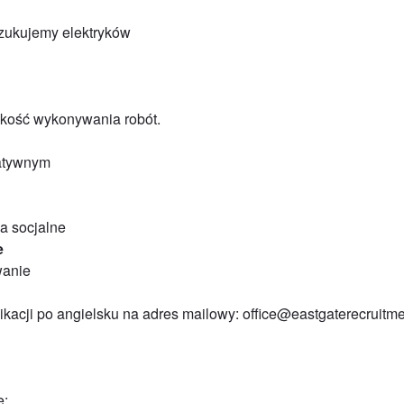
szukujemy elektryków
bkość wykonywania robót.
katywnym
a socjalne
e
wanie
ikacji po angielsku na adres mailowy: office@eastgaterecruitm
ę: